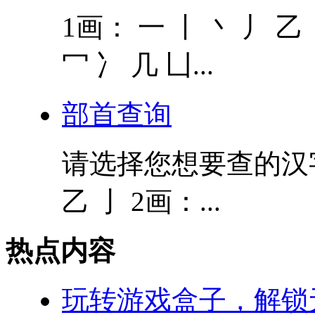
1画： 一 丨 丶 丿 乙 
冖 冫 几 凵...
部首查询
请选择您想要查的汉字的
乙 亅 2画：...
热点内容
玩转游戏盒子，解锁