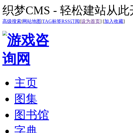
织梦CMS - 轻松建站从
高级搜索
|
网站地图
|
TAG标签
RSS订阅
[
设为首页
] [
加入收藏
]
主页
图集
图书馆
字典