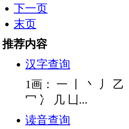
下一页
末页
推荐内容
汉字查询
1画： 一 丨 丶 丿 乙 
冖 冫 几 凵...
读音查询