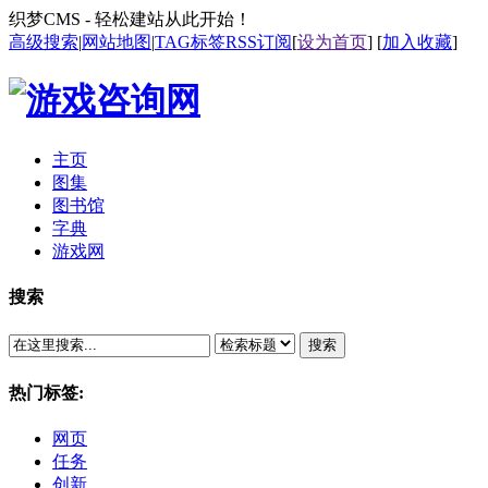
织梦CMS - 轻松建站从此开始！
高级搜索
|
网站地图
|
TAG标签
RSS订阅
[
设为首页
] [
加入收藏
]
主页
图集
图书馆
字典
游戏网
搜索
搜索
热门标签:
网页
任务
创新