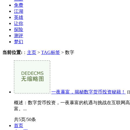
免费
江湖
英雄
让你
探险
测评
梦幻
当前位置:
：
主页
>
TAG标签
> 数字
一夜暴富，揭秘数字货币投资秘籍！
概述：数字货币投资，一夜暴富的机遇与挑战在互联网高
富。...
共5页/50条
首页