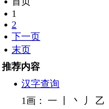
首页
1
2
下一页
末页
推荐内容
汉字查询
1画： 一 丨 丶 丿 乙 