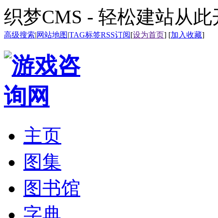
织梦CMS - 轻松建站从
高级搜索
|
网站地图
|
TAG标签
RSS订阅
[
设为首页
] [
加入收藏
]
主页
图集
图书馆
字典