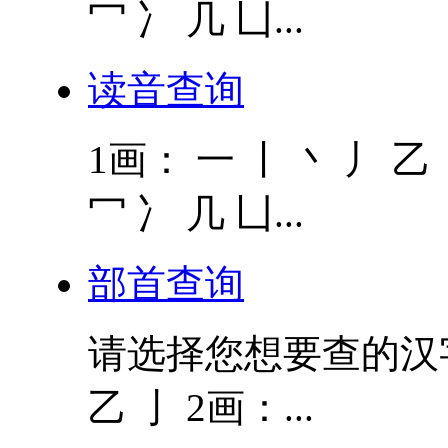
冖 冫 几 凵...
读音查询
1画： 一 丨 丶 丿 乙 
冖 冫 几 凵...
部首查询
请选择您想要查的汉字的
乙 亅 2画：...