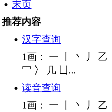
末页
推荐内容
汉字查询
1画： 一 丨 丶 丿 乙 
冖 冫 几 凵...
读音查询
1画： 一 丨 丶 丿 乙 