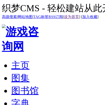
织梦CMS - 轻松建站从
高级搜索
|
网站地图
|
TAG标签
RSS订阅
[
设为首页
] [
加入收藏
]
主页
图集
图书馆
字典